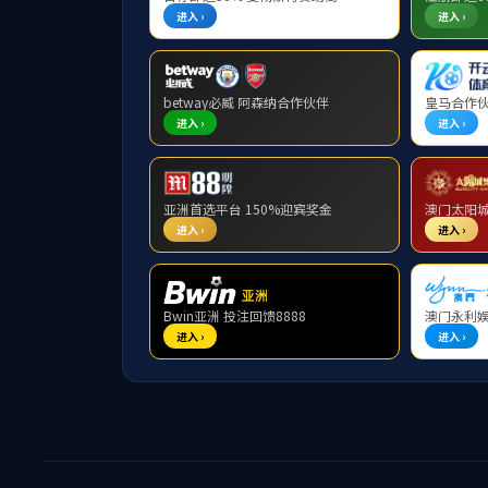
通知公告
更多