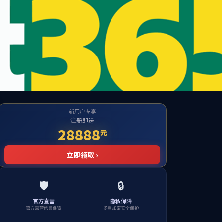
设为首页
|
加入收藏
工作
招生就业
常用下载
级、22级、23级）
【
关闭窗口
】