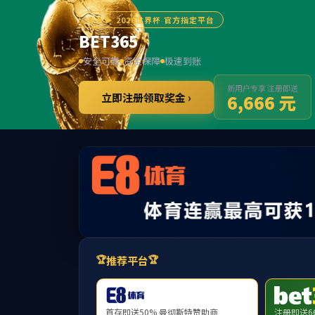
网站首页
最新动态
学
教学工作
教学动态
专业介绍
培养方案
教学成果
学科竞赛